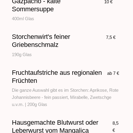
Gazpacho - kalte
10 €
Sommersuppe
400ml Glas
Storchenwirt's feiner
7,5 €
Griebenschmalz
190g Glas
Fruchtaufstriche aus regionalen
ab 7 €
Früchten
Die ganze Auswahl gibt es im Storchen: Aprikose, Rote
Johannisbeere - fein passiert, Mirabelle, Zwetschge
u.v.m. | 200g Glas
Hausgemachte Blutwurst oder
8,5
Leberwurst vom Mangalica
€