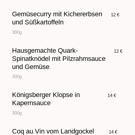
Gemüsecurry mit Kichererbsen
12 €
und Süßkartoffeln
300g
Hausgemachte Quark-
12 €
Spinatknödel mit Pilzrahmsauce
und Gemüse
300g
Königsberger Klopse in
14 €
Kapernsauce
300g
Coq au Vin vom Landgockel
14 €